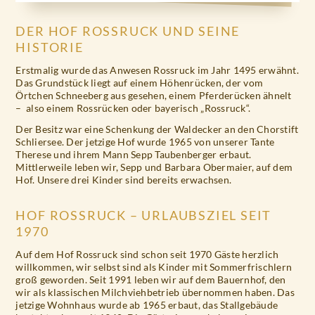
DER HOF ROSSRUCK UND SEINE
HISTORIE
Erstmalig wurde das Anwesen Rossruck im Jahr 1495 erwähnt.
Das Grundstück liegt auf einem Höhenrücken, der vom
Örtchen Schneeberg aus gesehen, einem Pferderücken ähnelt
– also einem Rossrücken oder bayerisch „Rossruck“.
Der Besitz war eine Schenkung der Waldecker an den Chorstift
Schliersee. Der jetzige Hof wurde 1965 von unserer Tante
Therese und ihrem Mann Sepp Taubenberger erbaut.
Mittlerweile leben wir, Sepp und Barbara Obermaier, auf dem
Hof. Unsere drei Kinder sind bereits erwachsen.
HOF ROSSRUCK – URLAUBSZIEL SEIT
1970
Auf dem Hof Rossruck sind schon seit 1970 Gäste herzlich
willkommen, wir selbst sind als Kinder mit Sommerfrischlern
groß geworden. Seit 1991 leben wir auf dem Bauernhof, den
wir als klassischen Milchviehbetrieb übernommen haben. Das
jetzige Wohnhaus wurde ab 1965 erbaut, das Stallgebäude